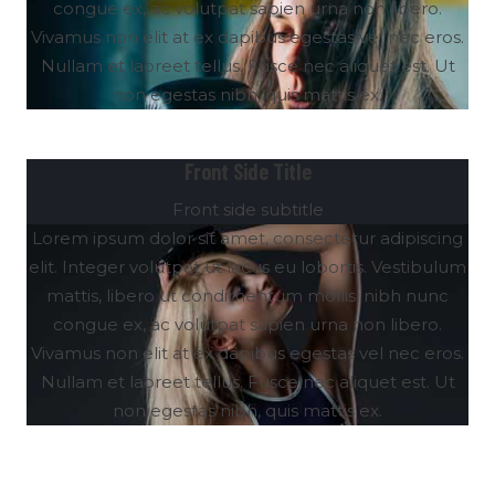
congue ex, ac volutpat sapien urna non libero.
Vivamus non elit at ex dapibus egestas vel nec eros.
Nullam et laoreet tellus. Fusce nec aliquet est. Ut
non egestas nibh, quis mattis ex.
Front Side Title
Front side subtitle
Lorem ipsum dolor sit amet, consectetur adipiscing
elit. Integer volutpat ut lacus eu lobortis. Vestibulum
mattis, libero ut condimentum mollis, nibh nunc
congue ex, ac volutpat sapien urna non libero.
Vivamus non elit at ex dapibus egestas vel nec eros.
Nullam et laoreet tellus. Fusce nec aliquet est. Ut
non egestas nibh, quis mattis ex.