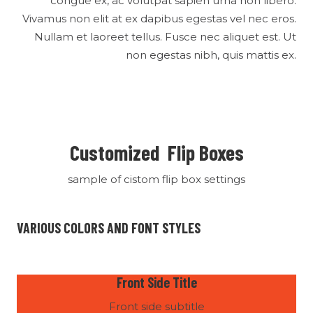
congue ex, ac volutpat sapien urna non libero.
Vivamus non elit at ex dapibus egestas vel nec eros.
Nullam et laoreet tellus. Fusce nec aliquet est. Ut
non egestas nibh, quis mattis ex.
Customized Flip Boxes
sample of cistom flip box settings
VARIOUS COLORS AND FONT STYLES
Front Side Title
Front side subtitle