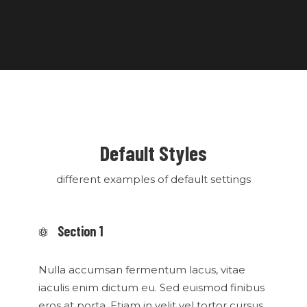
Default Styles
different examples of default settings
Section 1
Nulla accumsan fermentum lacus, vitae
iaculis enim dictum eu. Sed euismod finibus
eros at porta. Etiam in velit vel tortor cursus