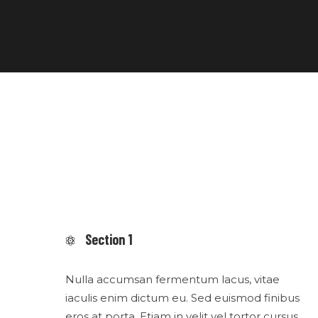
Section 1
Nulla accumsan fermentum lacus, vitae
iaculis enim dictum eu. Sed euismod finibus
eros at porta. Etiam in velit vel tortor cursus